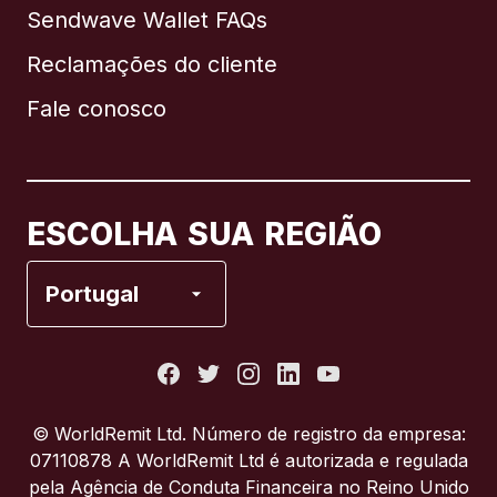
Sendwave Wallet FAQs
Reclamações do cliente
Brasil
Fale conosco
Canadá
English
Canadá
Français
ESCOLHA SUA REGIÃO
Espanha
Portugal
Estados Unidos
França
© WorldRemit Ltd. Número de registro da empresa:
07110878 A WorldRemit Ltd é autorizada e regulada
Itália
pela Agência de Conduta Financeira no Reino Unido