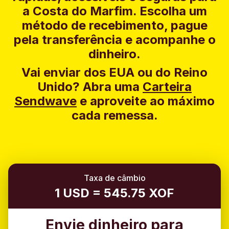
a Costa do Marfim. Escolha um
método de recebimento, pague
pela transferência e acompanhe o
dinheiro.
Vai enviar dos EUA ou do Reino
Unido?
Abra uma
Carteira
Sendwave
e aproveite ao máximo
cada remessa.
Taxa de câmbio
1 USD = 545.75 XOF
Envie dinheiro para