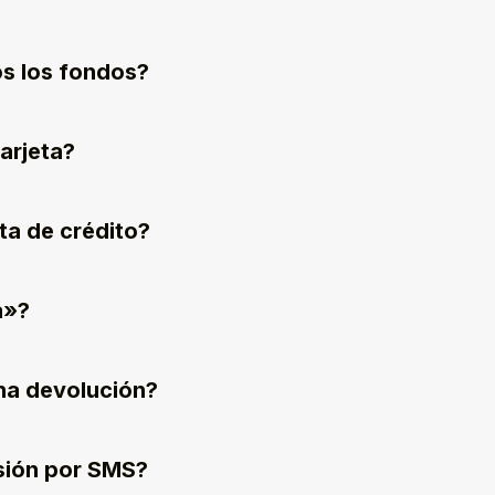
s los fondos?
arjeta?
ta de crédito?
a»?
na devolución?
esión por SMS?