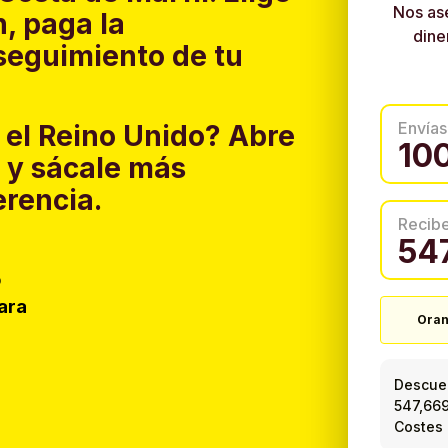
Nos as
, paga la
dine
 seguimiento de tu
Envías
 el Reino Unido?
Abre
y sácale más
erencia.
Recib
o
ara
Oran
Descuen
547,66
Costes 