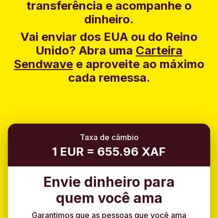
transferência e acompanhe o
dinheiro.
Vai enviar dos EUA ou do Reino
Unido?
Abra uma
Carteira
Sendwave
e aproveite ao máximo
cada remessa.
Taxa de câmbio
1 EUR = 655.96 XAF
Envie dinheiro para
quem você ama
Garantimos que as pessoas que você ama