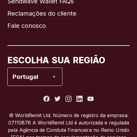
Sendwave Wallet FAQs
Reclamações do cliente
Brasil
Fale conosco
Canadá
English
Canadá
Français
ESCOLHA SUA REGIÃO
Espanha
Portugal
Estados Unidos
França
© WorldRemit Ltd. Número de registro da empresa:
07110878 A WorldRemit Ltd é autorizada e regulada
Itália
pela Agência de Conduta Financeira no Reino Unido