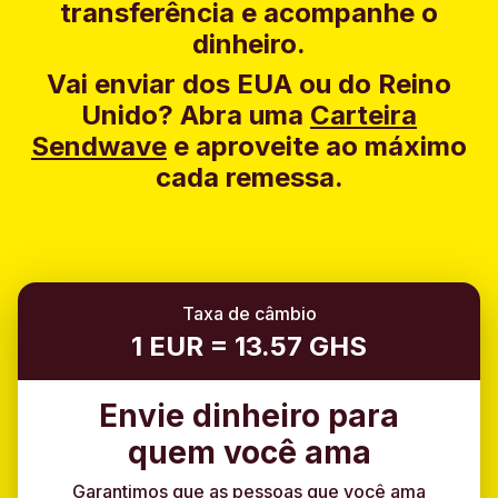
transferência e acompanhe o
dinheiro.
Vai enviar dos EUA ou do Reino
Unido?
Abra uma
Carteira
Sendwave
e aproveite ao máximo
cada remessa.
Taxa de câmbio
1 EUR = 13.57 GHS
Envie dinheiro para
quem você ama
Garantimos que as pessoas que você ama