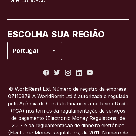
Fale conosco
Canadá
English
Canadá
Français
ESCOLHA SUA REGIÃO
Espanha
Portugal
Estados Unidos
França
© WorldRemit Ltd. Número de registro da empresa:
07110878 A WorldRemit Ltd é autorizada e regulada
Itália
pela Agência de Conduta Financeira no Reino Unido
(FCA) nos termos da regulamentação de serviços
de pagamento (Electronic Money Regulations) de
Portugal
2017 e da regulamentação de dinheiro eletrônico
(Electronic Money Regulations) de 2011. Número de