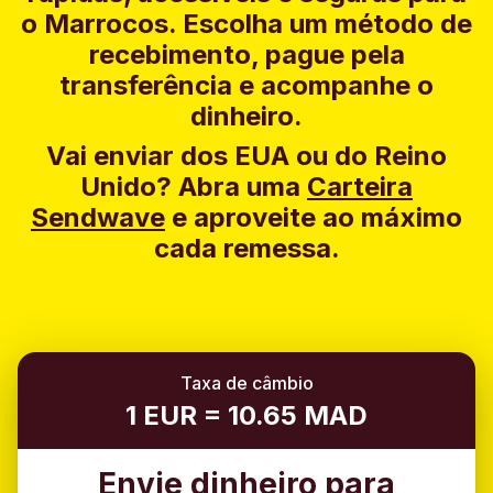
o Marrocos. Escolha um método de
recebimento, pague pela
transferência e acompanhe o
dinheiro.
Vai enviar dos EUA ou do Reino
Unido?
Abra uma
Carteira
Sendwave
e aproveite ao máximo
cada remessa.
Taxa de câmbio
1 EUR = 10.65 MAD
Envie dinheiro para