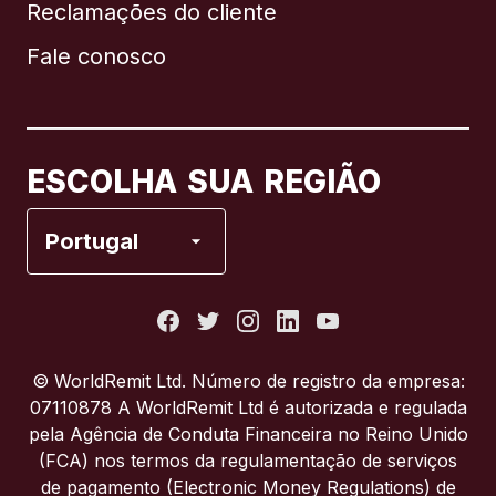
Reclamações do cliente
Brasil
Fale conosco
Canadá
English
Canadá
Français
ESCOLHA SUA REGIÃO
Espanha
Portugal
Estados Unidos
França
© WorldRemit Ltd. Número de registro da empresa:
07110878 A WorldRemit Ltd é autorizada e regulada
Itália
pela Agência de Conduta Financeira no Reino Unido
(FCA) nos termos da regulamentação de serviços
de pagamento (Electronic Money Regulations) de
Portugal