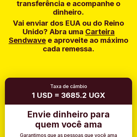
transferência e acompanhe o
dinheiro.
Vai enviar dos EUA ou do Reino
Unido?
Abra uma
Carteira
Sendwave
e aproveite ao máximo
cada remessa.
Taxa de câmbio
1 USD = 3685.2 UGX
Envie dinheiro para
quem você ama
Garantimos que as pessoas que você ama