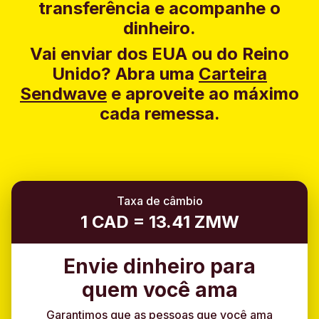
transferência e acompanhe o
dinheiro.
Vai enviar dos EUA ou do Reino
Unido?
Abra uma
Carteira
Sendwave
e aproveite ao máximo
cada remessa.
Taxa de câmbio
1 CAD = 13.41 ZMW
Envie dinheiro para
quem você ama
Garantimos que as pessoas que você ama