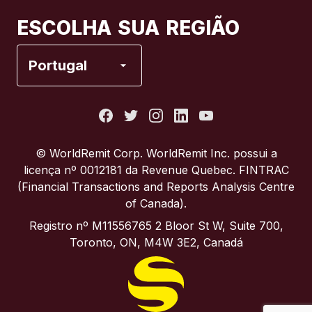
Canadá
Français
ESCOLHA SUA REGIÃO
Espanha
Portugal
Estados Unidos
França
© WorldRemit Corp.‍ WorldRemit Inc. possui a
licença nº 0012181 da Revenue Quebec. FINTRAC
Itália
(Financial Transactions and Reports Analysis Centre
of Canada).
Portugal
Registro nº M11556765 2 Bloor St W, Suite 700,
Toronto, ON, M4W 3E2, Canadá
Reino Unido