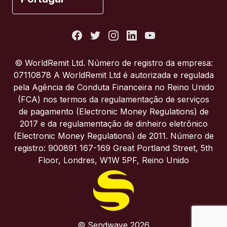
Estados Unidos
França
© WorldRemit Ltd. Número de registro da empresa:
07110878 A WorldRemit Ltd é autorizada e regulada
Itália
pela Agência de Conduta Financeira no Reino Unido
(FCA) nos termos da regulamentação de serviços
de pagamento (Electronic Money Regulations) de
Portugal
2017 e da regulamentação de dinheiro eletrônico
(Electronic Money Regulations) de 2011. Número de
Reino Unido
registro: 900891 167-169 Great Portland Street, 5th
Floor, Londres, W1W 5PF, Reino Unido
© Sendwave 2026