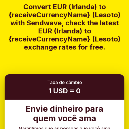
Convert EUR (Irlanda) to
{receiveCurrencyName} (Lesoto)
with Sendwave, check the latest
EUR (Irlanda) to
{receiveCurrencyName} (Lesoto)
exchange rates for free.
Taxa de câmbio
1 USD = 0
Envie dinheiro para
quem você ama
Garantimos que as pessoas que você ama