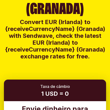
(GRANADA)
Convert EUR (Irlanda) to
{receiveCurrencyName} (Granada)
with Sendwave, check the latest
EUR (Irlanda) to
{receiveCurrencyName} (Granada)
exchange rates for free.
Taxa de câmbio
1 USD = 0
Envie dinheiro para