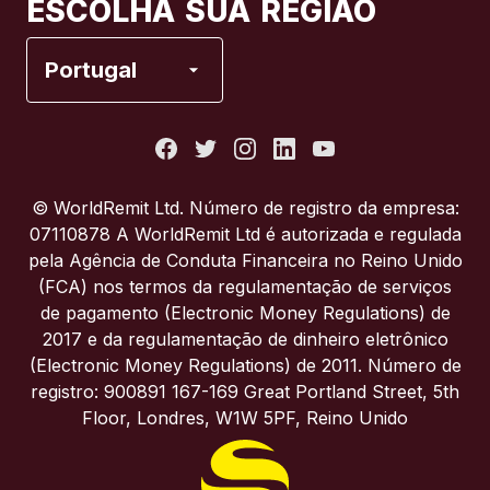
ESCOLHA SUA REGIÃO
Espanha
Portugal
Estados Unidos
França
© WorldRemit Ltd. Número de registro da empresa:
07110878 A WorldRemit Ltd é autorizada e regulada
Itália
pela Agência de Conduta Financeira no Reino Unido
(FCA) nos termos da regulamentação de serviços
de pagamento (Electronic Money Regulations) de
Portugal
2017 e da regulamentação de dinheiro eletrônico
(Electronic Money Regulations) de 2011. Número de
Reino Unido
registro: 900891 167-169 Great Portland Street, 5th
Floor, Londres, W1W 5PF, Reino Unido