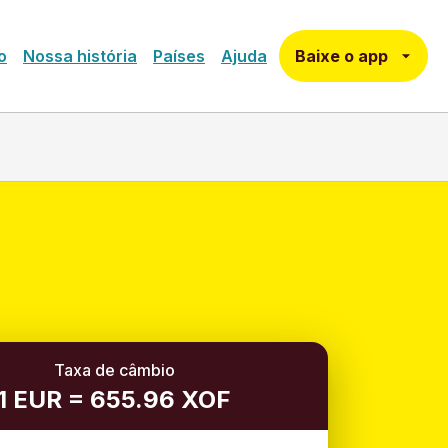
Baixe o app
o
Nossa história
Países
Ajuda
Taxa de câmbio
1 EUR = 655.96 XOF