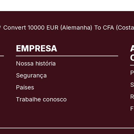
Convert 10000 EUR (Alemanha) To CFA (Costa
/
EMPRESA
Internacional
English
Nossa história
P
Segurança
S
Brasil
Países
R
Trabalhe conosco
Canadá
English
F
Canadá
Français