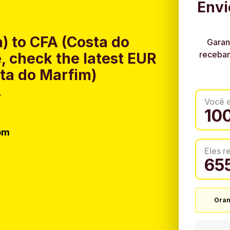
Envi
 to CFA (Costa do
Garan
recebam
 check the latest EUR
ta do Marfim)
.
Você 
om
Eles 
Oran