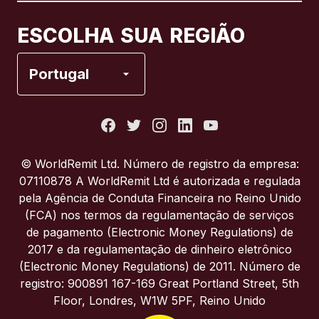
Canadá
Français
ESCOLHA SUA REGIÃO
Espanha
Portugal
Estados Unidos
França
© WorldRemit Ltd. Número de registro da empresa:
07110878 A WorldRemit Ltd é autorizada e regulada
Itália
pela Agência de Conduta Financeira no Reino Unido
(FCA) nos termos da regulamentação de serviços
de pagamento (Electronic Money Regulations) de
Portugal
2017 e da regulamentação de dinheiro eletrônico
(Electronic Money Regulations) de 2011. Número de
Reino Unido
registro: 900891 167-169 Great Portland Street, 5th
Floor, Londres, W1W 5PF, Reino Unido