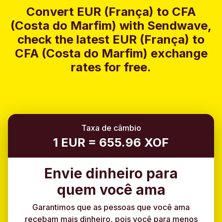
Convert EUR (França) to CFA
(Costa do Marfim) with Sendwave,
check the latest EUR (França) to
CFA (Costa do Marfim) exchange
rates for free.
Taxa de câmbio
1 EUR = 655.96 XOF
Envie dinheiro para
quem você ama
Garantimos que as pessoas que você ama
recebam mais dinheiro, pois você para menos