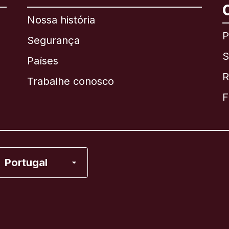
Nossa história
P
Segurança
S
Brasil
Países
R
Trabalhe conosco
Canadá
English
F
Canadá
Français
Espanha
Portugal
Estados Unidos
França