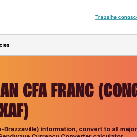
Trabalhe conosc
cies
CAN CFA FRANC (CON
(XAF)
Brazzaville) information, convert to all major
 Sendwave Currency Converter calculator.