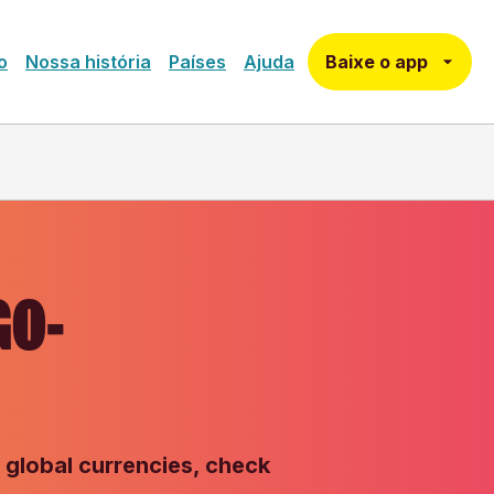
Baixe o app
o
Nossa história
Países
Ajuda
GO-
 global currencies, check