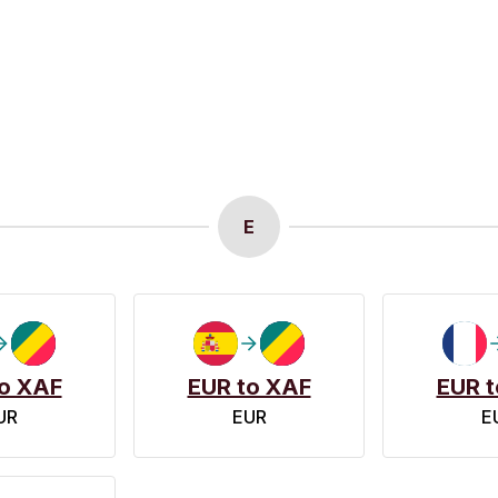
E
o XAF
EUR to XAF
EUR t
UR
EUR
E