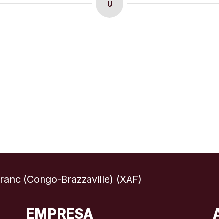
U
Franc (Congo-Brazzaville) (XAF)
EMPRESA
Internacional
English