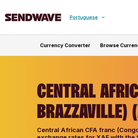
Portuguese
Currency Converter
Browse Curren
CENTRAL AFRI
BRAZZAVILLE) 
Central African CFA franc (Congo-
exchange rates for XAF with the