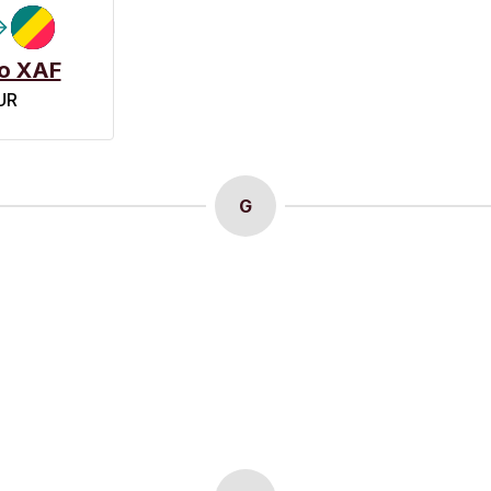
o XAF
UR
G