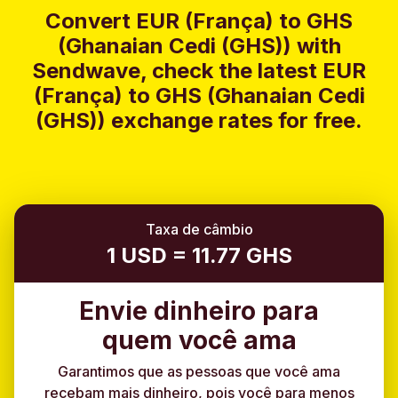
Convert EUR (França) to GHS
(Ghanaian Cedi (GHS)) with
Sendwave, check the latest EUR
(França) to GHS (Ghanaian Cedi
(GHS)) exchange rates for free.
Taxa de câmbio
1 USD = 11.77 GHS
Envie dinheiro para
quem você ama
Garantimos que as pessoas que você ama
recebam mais dinheiro, pois você para menos