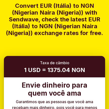
Convert EUR (Itália) to NGN
(Nigerian Naira (Nigeria)) with
Sendwave, check the latest EUR
(Itália) to NGN (Nigerian Naira
(Nigeria)) exchange rates for free.
Taxa de câmbio
1 USD = 1375.04 NGN
Envie dinheiro para
quem você ama
Garantimos que as pessoas que você ama
recebam mais dinheiro, pois você para menos