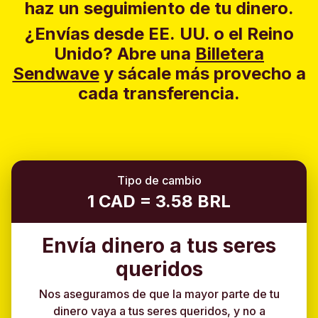
haz un seguimiento de tu dinero.
¿Envías desde EE. UU. o el Reino
Unido?
Abre una
Billetera
Sendwave
y sácale más provecho a
cada transferencia.
Tipo de cambio
1 CAD = 3.58 BRL
Envía dinero a tus seres
queridos
Nos aseguramos de que la mayor parte de tu
dinero vaya a tus seres queridos, y no a