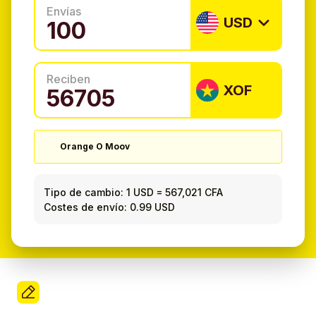
Envías
USD
Reciben
XOF
Orange O Moov
Tipo de cambio:
1 USD
=
567,021 CFA
Costes de envío: 0.99 USD