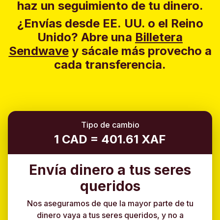
haz un seguimiento de tu dinero.
¿Envías desde EE. UU. o el Reino
Unido?
Abre una
Billetera
Sendwave
y sácale más provecho a
cada transferencia.
Tipo de cambio
1 CAD = 401.61 XAF
Envía dinero a tus seres
queridos
Nos aseguramos de que la mayor parte de tu
dinero vaya a tus seres queridos, y no a