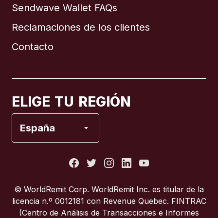
Sendwave Wallet FAQs
Reclamaciones de los clientes
Brasil
Contacto
Canadá
English
Canadá
Français
ELIGE TU REGIÓN
España
España
Estados Unidos
Francia
© WorldRemit Corp.‍ WorldRemit Inc. es titular de la
licencia n.º 0012181 con Revenue Quebec. FINTRAC
Italia
(Centro de Análisis de Transacciones e Informes