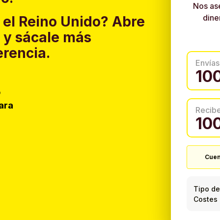
Nos as
dine
 el Reino Unido?
Abre
y sácale más
erencia.
Envías
o
ara
Recib
Cuen
Tipo de
Costes 