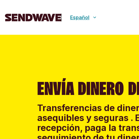
Español
ENVÍA DINERO D
Transferencias de diner
asequibles y seguras . 
recepción, paga la tran
seguimiento de tu diner