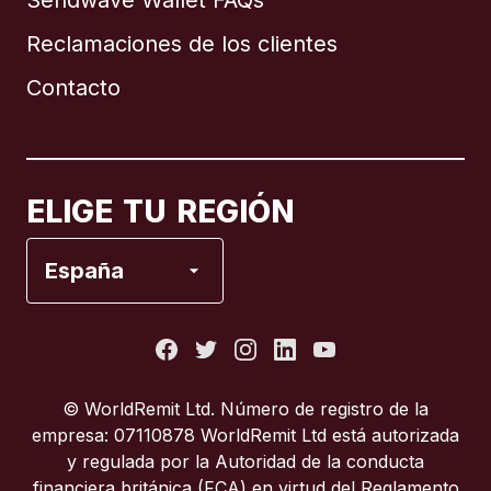
Sendwave Wallet FAQs
Reclamaciones de los clientes
Brasil
Contacto
Canadá
English
Canadá
Français
ELIGE TU REGIÓN
España
España
Estados Unidos
Francia
© WorldRemit Ltd. Número de registro de la
empresa: 07110878 WorldRemit Ltd está autorizada
Italia
y regulada por la Autoridad de la conducta
financiera británica (FCA) en virtud del Reglamento