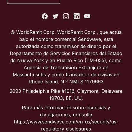
Estados Unidos
Francia
© WorldRemit Corp. WorldRemit Corp., que actúa
bajo el nombre comercial Sendwave, está
Italia
autorizada como transmisor de dinero por el
Departamento de Servicios Financieros del Estado
de Nueva York y en Puerto Rico (TM-055), como
Portugal
Agencia de Transmisión Extranjera en
Massachusetts y como transmisor de divisas en
Reino Unido
Rhode Island. N.º NMLS 1179663
2093 Philadelphia Pike #1016, Claymont, Delaware
19703, EE. UU.
Para más información sobre licencias y
divulgaciones, consulta
https://www.sendwave.com/en-us/security/us-
regulatory-disclosures