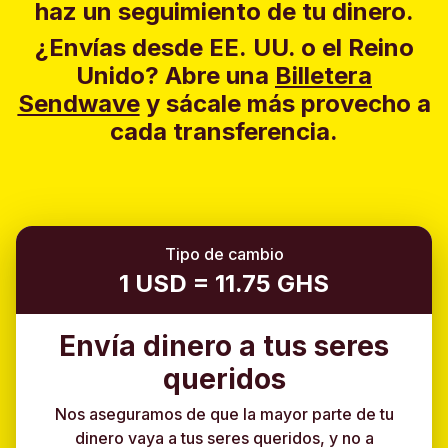
haz un seguimiento de tu dinero.
¿Envías desde EE. UU. o el Reino
Unido?
Abre una
Billetera
Sendwave
y sácale más provecho a
cada transferencia.
Tipo de cambio
1 USD = 11.75 GHS
Envía dinero a tus seres
queridos
Nos aseguramos de que la mayor parte de tu
dinero vaya a tus seres queridos, y no a