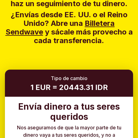
haz un seguimiento de tu dinero.
¿Envías desde EE. UU. o el Reino
Unido?
Abre una
Billetera
Sendwave
y sácale más provecho a
cada transferencia.
Tipo de cambio
1 EUR = 20443.31 IDR
Envía dinero a tus seres
queridos
Nos aseguramos de que la mayor parte de tu
dinero vaya a tus seres queridos, y no a