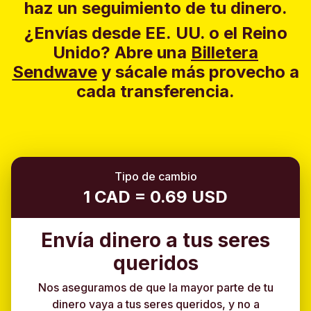
haz un seguimiento de tu dinero.
¿Envías desde EE. UU. o el Reino
Unido?
Abre una
Billetera
Sendwave
y sácale más provecho a
cada transferencia.
Tipo de cambio
1 CAD = 0.69 USD
Envía dinero a tus seres
queridos
Nos aseguramos de que la mayor parte de tu
dinero vaya a tus seres queridos, y no a