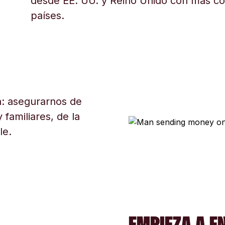
desde EE. UU. y Reino Unido con más c
países.
: asegurarnos de
 familiares, de la
le.
EMPIEZA A E