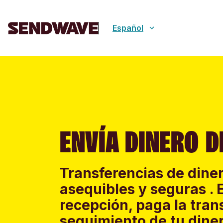
Español
ENVÍA DINERO D
Transferencias de diner
asequibles y seguras . 
recepción, paga la tran
seguimiento de tu diner