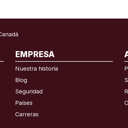
Canadá
EMPRESA
ional
English
Nuestra historia
P
Blog
S
Seguridad
R
Países
C
English
Carreras
Français