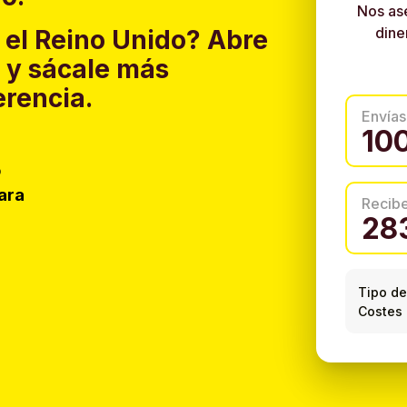
Nos as
dine
 el Reino Unido?
Abre
y sácale más
erencia.
Envías
o
ara
Recib
Tipo de
Costes 