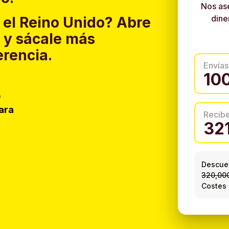
Nos as
dine
 el Reino Unido?
Abre
y sácale más
erencia.
Envías
o
ara
Recib
Descuen
320,00
Costes 