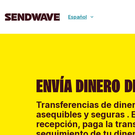
Español
ENVÍA DINERO D
Transferencias de diner
asequibles y seguras . 
recepción, paga la tran
seguimiento de tu diner