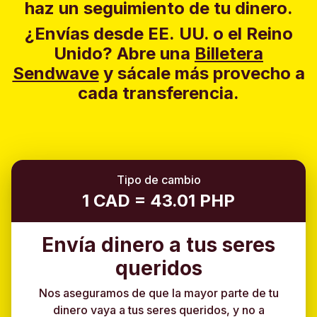
haz un seguimiento de tu dinero.
¿Envías desde EE. UU. o el Reino
Unido?
Abre una
Billetera
Sendwave
y sácale más provecho a
cada transferencia.
Tipo de cambio
1 CAD = 43.01 PHP
Envía dinero a tus seres
queridos
Nos aseguramos de que la mayor parte de tu
dinero vaya a tus seres queridos, y no a