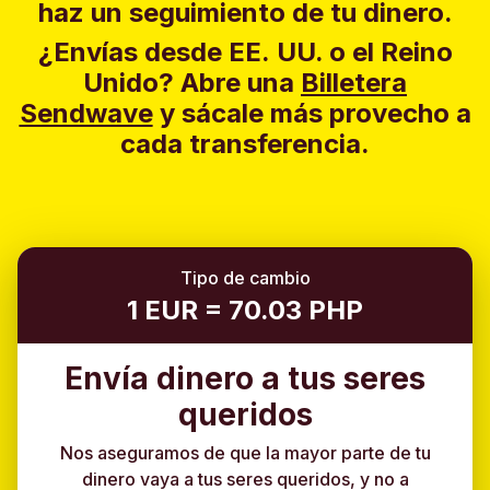
haz un seguimiento de tu dinero.
¿Envías desde EE. UU. o el Reino
Unido?
Abre una
Billetera
Sendwave
y sácale más provecho a
cada transferencia.
Tipo de cambio
1 EUR = 70.03 PHP
Envía dinero a tus seres
queridos
Nos aseguramos de que la mayor parte de tu
dinero vaya a tus seres queridos, y no a