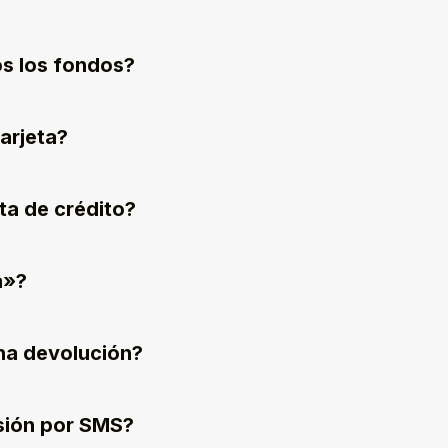
s los fondos?
arjeta?
ta de crédito?
a»?
na devolución?
esión por SMS?