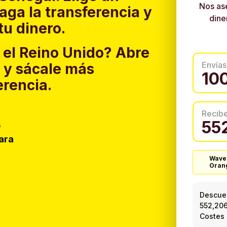
Nos as
aga la transferencia y
dine
tu dinero.
 el Reino Unido?
Abre
Envías
y sácale más
erencia.
Recib
o
ara
Wave
Oran
Descuen
552,20
Costes 