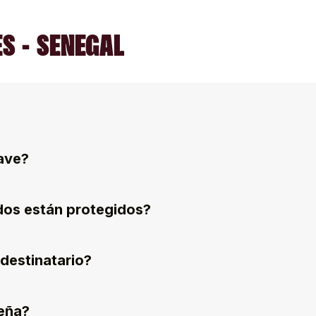
S - SENEGAL
ave?
dos están protegidos?
destinatario?
eña?