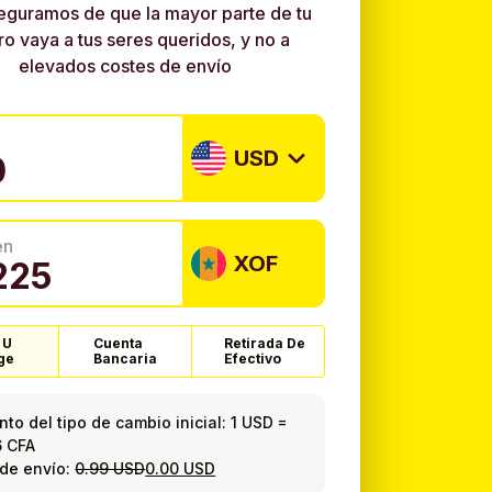
eguramos de que la mayor parte de tu
ro vaya a tus seres queridos, y no a
elevados costes de envío
USD
en
XOF
 U
Cuenta
Retirada De
ge
Bancaria
Efectivo
to del tipo de cambio inicial:
1 USD
=
6 CFA
de envío:
0.99 USD
0.00 USD