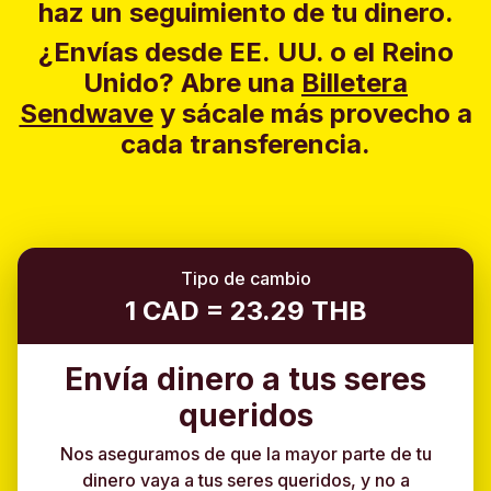
haz un seguimiento de tu dinero.
¿Envías desde EE. UU. o el Reino
Unido?
Abre una
Billetera
Sendwave
y sácale más provecho a
cada transferencia.
Tipo de cambio
1 CAD = 23.29 THB
Envía dinero a tus seres
queridos
Nos aseguramos de que la mayor parte de tu
dinero vaya a tus seres queridos, y no a