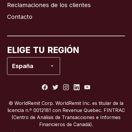
Reclamaciones de los clientes
Brasil
Contacto
Canadá
English
Canadá
Français
ELIGE TU REGIÓN
España
España
Estados Unidos
Francia
© WorldRemit Corp.‍ WorldRemit Inc. es titular de la
licencia n.º 0012181 con Revenue Quebec. FINTRAC
Italia
(Centro de Análisis de Transacciones e Informes
Financieros de Canadá).