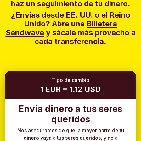
haz un seguimiento de tu dinero.
¿Envías desde EE. UU. o el Reino
Unido?
Abre una
Billetera
Sendwave
y sácale más provecho a
cada transferencia.
Tipo de cambio
1 EUR = 1.12 USD
Envía dinero a tus seres
queridos
Nos aseguramos de que la mayor parte de tu
dinero vaya a tus seres queridos, y no a