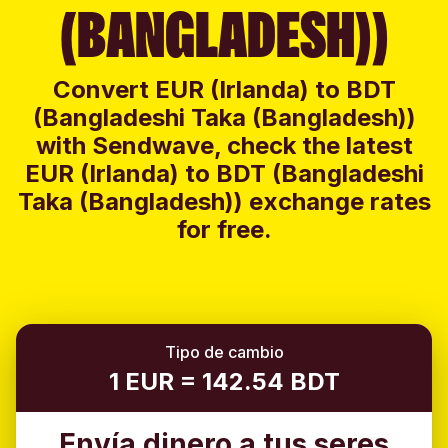
(BANGLADESH))
Convert EUR (Irlanda) to BDT
(Bangladeshi Taka (Bangladesh))
with Sendwave, check the latest
EUR (Irlanda) to BDT (Bangladeshi
Taka (Bangladesh)) exchange rates
for free.
Tipo de cambio
1 EUR = 142.54 BDT
Envía dinero a tus seres