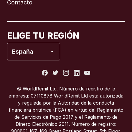
Contacto
Canadá
English
Canadá
Français
ELIGE TU REGIÓN
España
España
Estados Unidos
Francia
© WorldRemit Ltd. Número de registro de la
empresa: 07110878 WorldRemit Ltd está autorizada
Italia
y regulada por la Autoridad de la conducta
financiera británica (FCA) en virtud del Reglamento
de Servicios de Pago 2017 y el Reglamento de
Portugal
Dinero Electrónico 2011. Número de registro:
900891 167-169 Great Portland Street, 5th Floor,