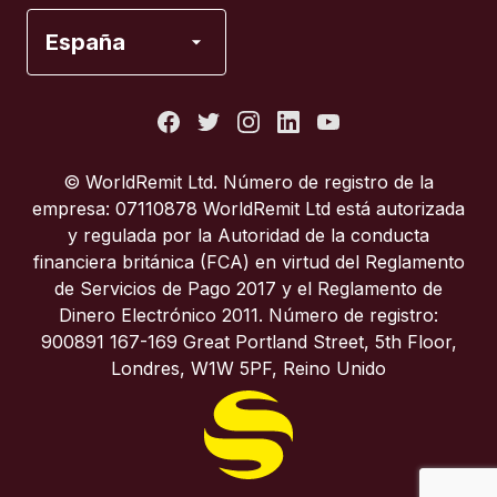
España
España
Estados Unidos
Francia
© WorldRemit Ltd. Número de registro de la
empresa: 07110878 WorldRemit Ltd está autorizada
Italia
y regulada por la Autoridad de la conducta
financiera británica (FCA) en virtud del Reglamento
de Servicios de Pago 2017 y el Reglamento de
Portugal
Dinero Electrónico 2011. Número de registro:
900891 167-169 Great Portland Street, 5th Floor,
Reino Unido
Londres, W1W 5PF, Reino Unido