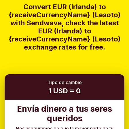
Convert EUR (Irlanda) to
{receiveCurrencyName} (Lesoto)
with Sendwave, check the latest
EUR (Irlanda) to
{receiveCurrencyName} (Lesoto)
exchange rates for free.
Tipo de cambio
1 USD = 0
Envía dinero a tus seres
queridos
Nos aseguramos de que la mayor parte de tu