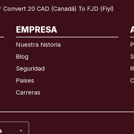
Convert 20 CAD (Canadá) To FJD (Fiyi)
/
EMPRESA
ional
English
Nuestra historia
P
Blog
S
Seguridad
R
Países
C
English
Carreras
Français
a