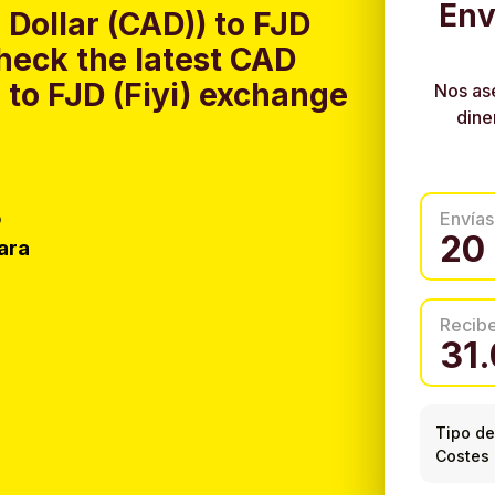
Env
Dollar (CAD)) to FJD
heck the latest CAD
 to FJD (Fiyi) exchange
Nos as
dine
o
Envías
ara
Recib
Tipo de
Costes 