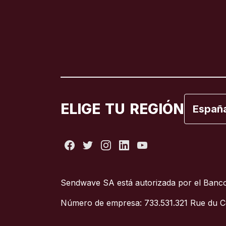
Brasil
Canadá
Canadá
España
ELIGE TU REGIÓN
Españ
Estados
Francia
Sendwave SA está autorizada por el Banco
Italia
Número de empresa: 733.531.321 Rue du C
Portuga