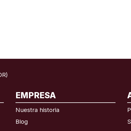
DR)
EMPRESA
ional
English
Nuestra historia
P
Blog
S