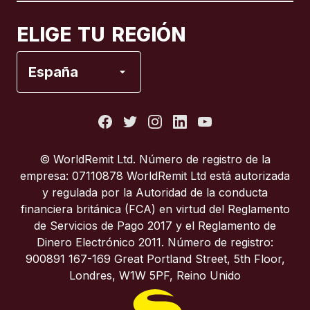
Canadá
Français
ELIGE TU REGIÓN
España
España
Estados Unidos
Francia
© WorldRemit Ltd. Número de registro de la
empresa: 07110878 WorldRemit Ltd está autorizada
Italia
y regulada por la Autoridad de la conducta
financiera británica (FCA) en virtud del Reglamento
de Servicios de Pago 2017 y el Reglamento de
Portugal
Dinero Electrónico 2011. Número de registro:
900891 167-169 Great Portland Street, 5th Floor,
Reino Unido
Londres, W1W 5PF, Reino Unido