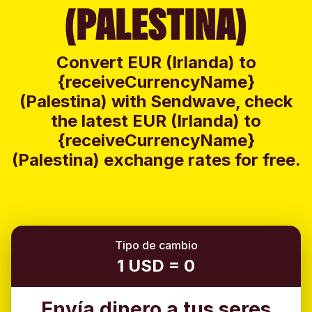
(PALESTINA)
Convert EUR (Irlanda) to
{receiveCurrencyName}
(Palestina) with Sendwave, check
the latest EUR (Irlanda) to
{receiveCurrencyName}
(Palestina) exchange rates for free.
Tipo de cambio
1 USD = 0
Envía dinero a tus seres