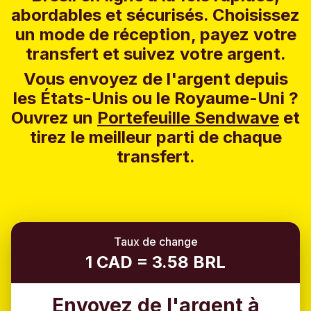
abordables et sécurisés. Choisissez
un mode de réception, payez votre
transfert et suivez votre argent.
Vous envoyez de l'argent depuis
les États-Unis ou le Royaume-Uni ?
Ouvrez un
Portefeuille Sendwave
et
tirez le meilleur parti de chaque
transfert.
Taux de change
1 CAD = 3.58 BRL
Envoyez de l'argent à