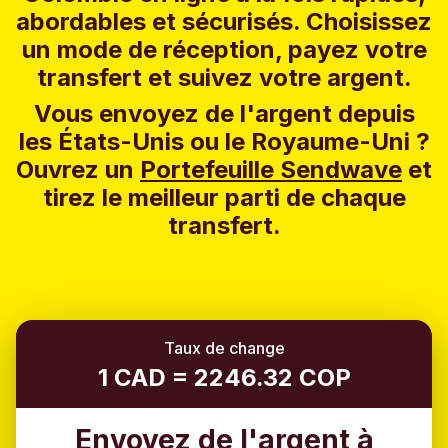
abordables et sécurisés. Choisissez
un mode de réception, payez votre
transfert et suivez votre argent.
Vous envoyez de l'argent depuis
les États-Unis ou le Royaume-Uni ?
Ouvrez un
Portefeuille Sendwave
et
tirez le meilleur parti de chaque
transfert.
Taux de change
1 CAD = 2246.32 COP
Envoyez de l'argent à