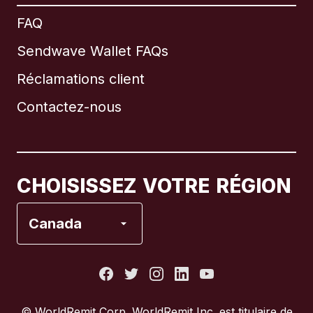
International
English
FAQ
Sendwave Wallet FAQs
Réclamations client
Brésil
Contactez-nous
Canada
English
Canada
Français
CHOISISSEZ VOTRE RÉGION
Espagne
Canada
États-Unis
France
© WorldRemit Corp.‍ WorldRemit Inc. est titulaire de