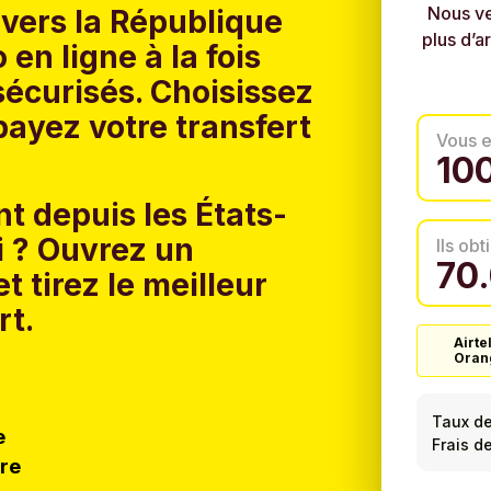
Nous ve
 vers la République
plus d’a
n ligne à la fois
sécurisés. Choisissez
ayez votre transfert
Vous 
t depuis les États-
 ?
Ouvrez un
Ils ob
t tirez le meilleur
rt.
Airte
Oran
Taux d
e
Frais d
tre