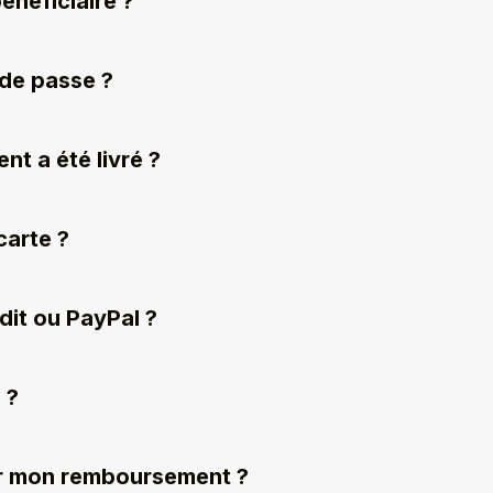
néficiaire ?
 de passe ?
nt a été livré ?
carte ?
édit ou PayPal ?
 ?
oir mon remboursement ?