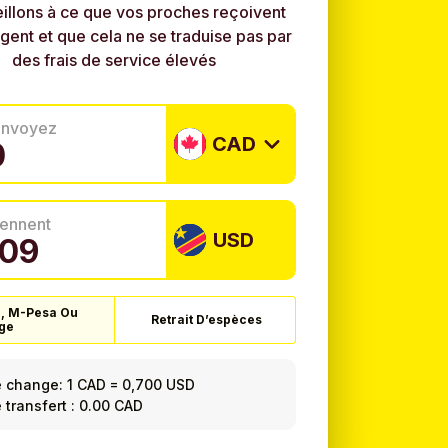
illons à ce que vos proches reçoivent
rgent et que cela ne se traduise pas par
des frais de service élevés
envoyez
CAD
tiennent
USD
l, M-Pesa Ou
Retrait D’espèces
ge
e change:
1 CAD
=
0,700 USD
e transfert : 0.00 CAD