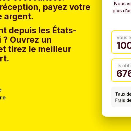
Nous ve
réception, payez votre
plus d’a
e argent.
t depuis les États-
Vous 
 ?
Ouvrez un
t tirez le meilleur
rt.
Ils ob
e
Taux d
tre
Frais de