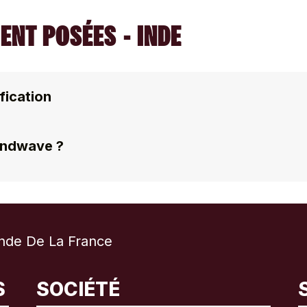
NT POSÉES - INDE
fication
endwave ?
nde De La France
International
English
S
SOCIÉTÉ