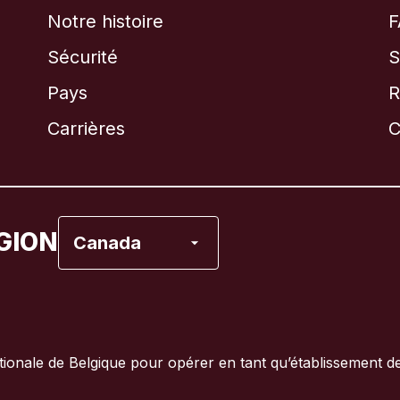
Notre histoire
F
Sécurité
S
Brésil
Pays
R
Canada
English
Carrières
C
Canada
Français
Espagne
GION
Canada
États-Unis
France
onale de Belgique pour opérer en tant qu’établissement d
Italie