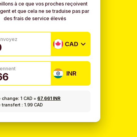
illons à ce que vos proches reçoivent
rgent et que cela ne se traduise pas par
des frais de service élevés
envoyez
CAD
tiennent
INR
e change:
1 CAD
=
67,661 INR
 transfert : 1.99 CAD