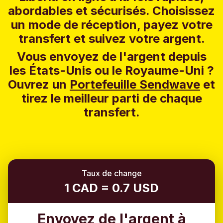
abordables et sécurisés. Choisissez
un mode de réception, payez votre
transfert et suivez votre argent.
Vous envoyez de l'argent depuis
les États-Unis ou le Royaume-Uni ?
Ouvrez un
Portefeuille Sendwave
et
tirez le meilleur parti de chaque
transfert.
Taux de change
1 CAD = 0.7 USD
Envoyez de l'argent à