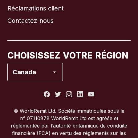
Réclamations client
Brésil
Contactez-nous
Canada
English
Canada
Français
CHOISISSEZ VOTRE RÉGION
Espagne
Canada
États-Unis
France
© WorldRemit Ltd. Société immatriculée sous le
n° 07110878 WorldRemit Ltd est agréée et
Italie
réglementée par l’autorité britannique de conduite
financière (FCA) en vertu des règlements sur les