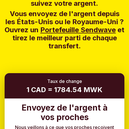
suivez votre argent.
Vous envoyez de l'argent depuis
les États-Unis ou le Royaume-Uni ?
Ouvrez un
Portefeuille Sendwave
et
tirez le meilleur parti de chaque
transfert.
Taux de change
1 CAD = 1784.54 MWK
Envoyez de l'argent à
vos proches
Nous veillons à ce que vos proches reçoivent