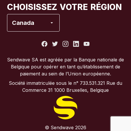
CHOISISSEZ VOTRE RÉGION
Espagne
Canada
États-Unis
France
Sendwave SA est agréée par la Banque nationale de
Belgique pour opérer en tant qu’établissement de
Italie
paiement au sein de l’Union européenne.
Société immatriculée sous le n° 733.531.321 Rue du
Portugal
Commerce 31 1000 Bruxelles, Belgique
Royaume-Uni
© Sendwave 2026