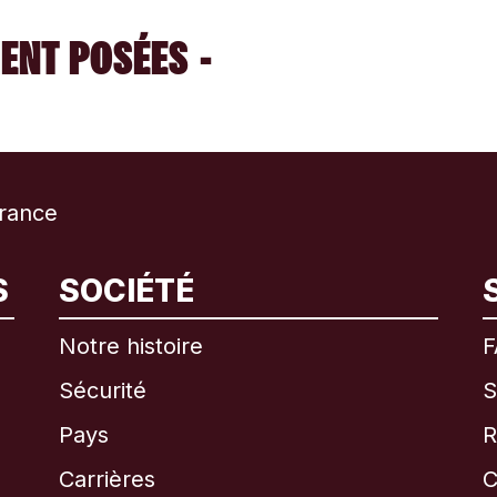
ENT POSÉES -
rance
International
English
S
SOCIÉTÉ
Notre histoire
F
Sécurité
S
Brésil
Pays
R
Canada
English
Carrières
C