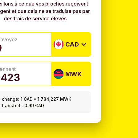
illons à ce que vos proches reçoivent
rgent et que cela ne se traduise pas par
des frais de service élevés
envoyez
CAD
tiennent
MWK
e change:
1 CAD
=
1 784,227 MWK
e transfert : 0.99 CAD