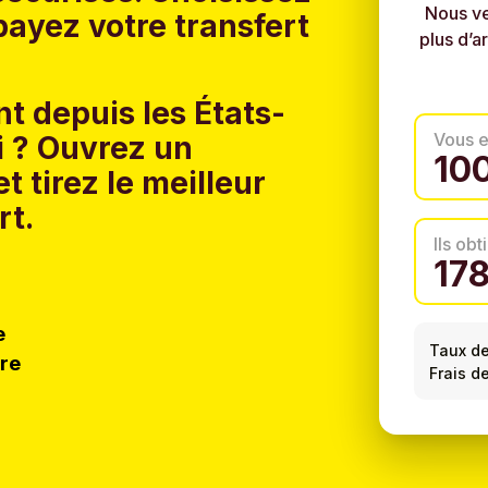
Nous ve
ayez votre transfert
plus d’a
t depuis les États-
Vous 
 ?
Ouvrez un
t tirez le meilleur
rt.
Ils ob
e
Taux d
tre
Frais d