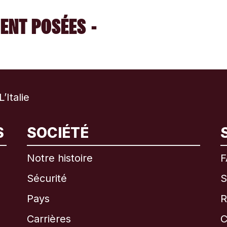
ENT POSÉES -
Italie
International
English
S
SOCIÉTÉ
Notre histoire
F
Sécurité
S
Brésil
Pays
R
Canada
English
Carrières
C