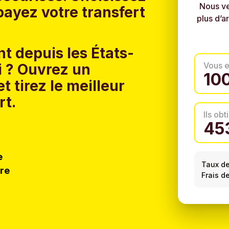
Nous ve
ayez votre transfert
plus d’a
t depuis les États-
Vous 
 ?
Ouvrez un
t tirez le meilleur
rt.
Ils ob
e
Taux d
tre
Frais de