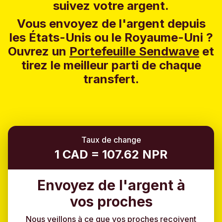
suivez votre argent.
Vous envoyez de l'argent depuis
les États-Unis ou le Royaume-Uni ?
Ouvrez un
Portefeuille Sendwave
et
tirez le meilleur parti de chaque
transfert.
Taux de change
1 CAD = 107.62 NPR
Envoyez de l'argent à
vos proches
Nous veillons à ce que vos proches reçoivent