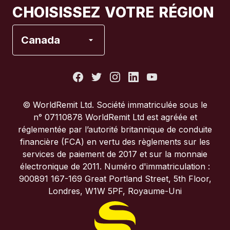
CHOISISSEZ VOTRE RÉGION
Espagne
Canada
États-Unis
France
© WorldRemit Ltd. Société immatriculée sous le
n° 07110878 WorldRemit Ltd est agréée et
Italie
réglementée par l’autorité britannique de conduite
financière (FCA) en vertu des règlements sur les
services de paiement de 2017 et sur la monnaie
Portugal
électronique de 2011. Numéro d'immatriculation :
900891 167-169 Great Portland Street, 5th Floor,
Royaume-Uni
Londres, W1W 5PF, Royaume-Uni