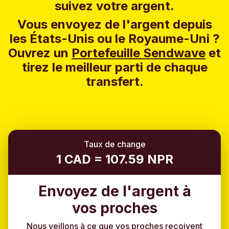
suivez votre argent.
Vous envoyez de l'argent depuis
les États-Unis ou le Royaume-Uni ?
Ouvrez un
Portefeuille Sendwave
et
tirez le meilleur parti de chaque
transfert.
Taux de change
1 CAD = 107.59 NPR
Envoyez de l'argent à
vos proches
Nous veillons à ce que vos proches reçoivent