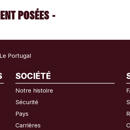
ENT POSÉES -
Le Portugal
International
English
S
SOCIÉTÉ
Notre histoire
F
Sécurité
S
Brésil
Pays
R
Canada
English
Carrières
C