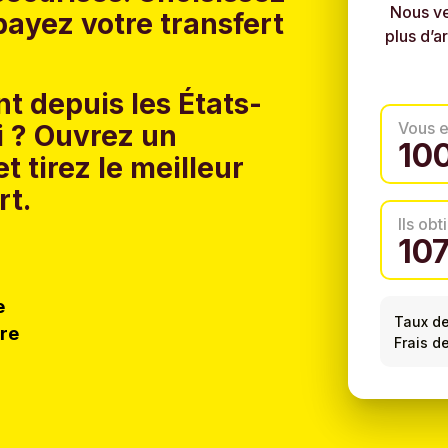
Nous ve
ayez votre transfert
plus d’a
t depuis les États-
Vous 
 ?
Ouvrez un
t tirez le meilleur
rt.
Ils ob
e
Taux d
tre
Frais d