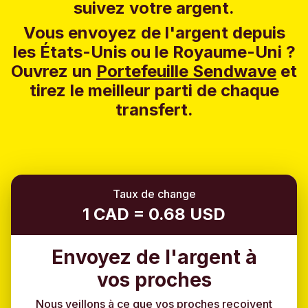
suivez votre argent.
Vous envoyez de l'argent depuis
les États-Unis ou le Royaume-Uni ?
Ouvrez un
Portefeuille Sendwave
et
tirez le meilleur parti de chaque
transfert.
Taux de change
1 CAD = 0.68 USD
Envoyez de l'argent à
vos proches
Nous veillons à ce que vos proches reçoivent