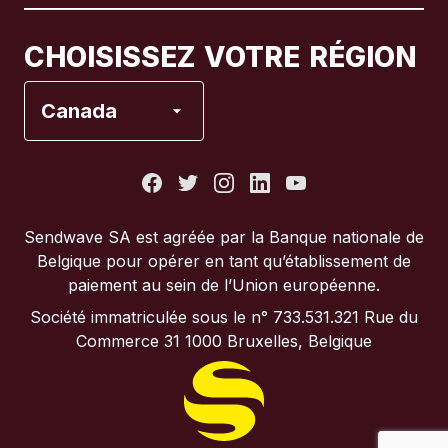
Canada
Français
CHOISISSEZ VOTRE RÉGION
Espagne
Canada
États-Unis
France
Sendwave SA est agréée par la Banque nationale de
Belgique pour opérer en tant qu’établissement de
Italie
paiement au sein de l’Union européenne.
Société immatriculée sous le n° 733.531.321 Rue du
Portugal
Commerce 31 1000 Bruxelles, Belgique
Royaume-Uni