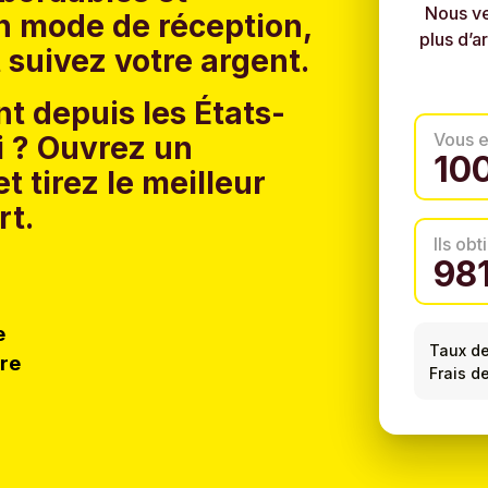
Nous ve
un mode de réception,
plus d’a
 suivez votre argent.
t depuis les États-
Vous 
 ?
Ouvrez un
t tirez le meilleur
rt.
Ils ob
e
Taux d
tre
Frais d