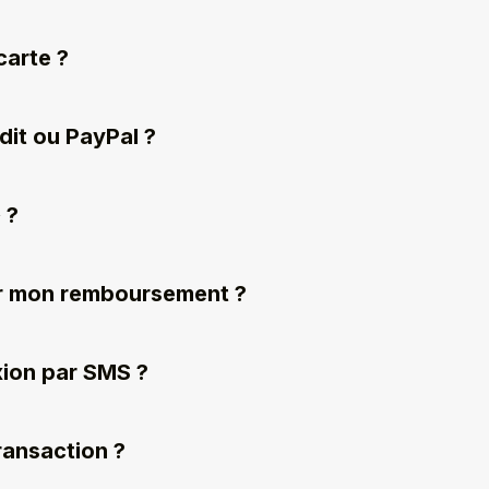
carte ?
édit ou PayPal ?
 ?
oir mon remboursement ?
ion par SMS ?
ransaction ?