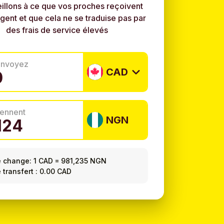
illons à ce que vos proches reçoivent
rgent et que cela ne se traduise pas par
des frais de service élevés
envoyez
CAD
tiennent
NGN
e change:
1 CAD
=
981,235 NGN
e transfert : 0.00 CAD