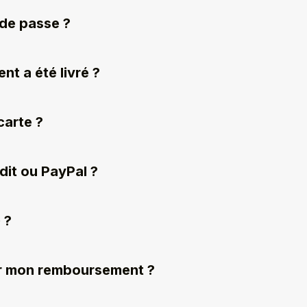
 de passe ?
nt a été livré ?
carte ?
édit ou PayPal ?
 ?
oir mon remboursement ?