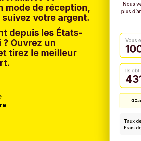
Nous ve
un mode de réception,
plus d’a
 suivez votre argent.
t depuis les États-
Vous 
 ?
Ouvrez un
t tirez le meilleur
rt.
Ils ob
e
GCa
tre
Taux d
Frais d