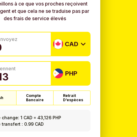
illons à ce que vos proches reçoivent
rgent et que cela ne se traduise pas par
des frais de service élevés
envoyez
CAD
tiennent
PHP
Compte
Retrait
sh
Bancaire
D’espèces
e change:
1 CAD
=
43,126 PHP
e transfert : 0.99 CAD